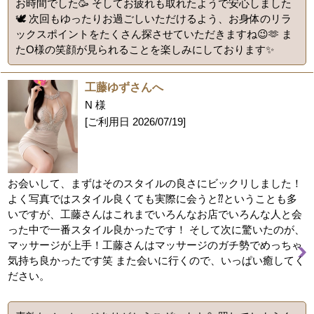
お時間でした🥳 そしてお疲れも取れたようで安心しました
🕊️ 次回もゆったりお過ごしいただけるよう、お身体のリラ
ックスポイントをたくさん探させていただきますね😉🫶 ま
たO様の笑顔が見られることを楽しみにしております✨
工藤ゆずさんへ
N 様
[ご利用日
2026/07/19
]
お会いして、まずはそのスタイルの良さにビックリしました！
よく写真ではスタイル良くても実際に会うと⁇ということも多
いですが、工藤さんはこれまでいろんなお店でいろんな人と会
った中で一番スタイル良かったです！ そして次に驚いたのが、
マッサージが上手！工藤さんはマッサージのガチ勢でめっちゃ
気持ち良かったです笑 また会いに行くので、いっぱい癒してく
ださい。