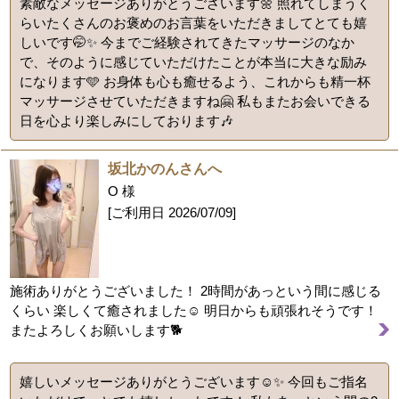
素敵なメッセージありがとうございます🌼 照れてしまうく
らいたくさんのお褒めのお言葉をいただきましてとても嬉
しいです🤭✨️ 今までご経験されてきたマッサージのなか
で、そのように感じていただけたことが本当に大きな励み
になります🩵 お身体も心も癒せるよう、これからも精一杯
マッサージさせていただきますね🤗 私もまたお会いできる
日を心より楽しみにしております🎶
坂北かのんさんへ
O 様
[ご利用日
2026/07/09
]
施術ありがとうございました！ 2時間があっという間に感じる
くらい 楽しくて癒されました☺️ 明日からも頑張れそうです！
またよろしくお願いします🐕
嬉しいメッセージありがとうございます☺️✨ 今回もご指名