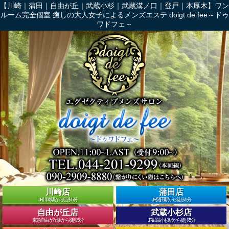
【川崎｜蒲田｜自由が丘｜武蔵小杉｜武蔵溝ノ口｜登戸｜本厚木】ワン
ルーム完全個室 癒しの大人女子によるメンズエステ doigt de fee～ドゥ
ワドフェ～
川崎店
蒲田店
JR川崎駅から徒歩5分
JR蒲田駅から徒歩1分
自由が丘店
武蔵小杉店
東急自由が丘駅から徒歩5分
JR武蔵小杉駅から徒歩5分