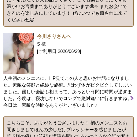
温かいお言葉までありがとうございます😭✨ またお会いで
きるのを楽しみにしています！ ぜひいつでも癒されに来て
くださいね😊
今川さりさんへ
S 様
[ご利用日
2026/06/29
]
人生初のメンエスに、HP見てこの人と思いお世話になりまし
た。素敵な笑顔と絶妙な施術。思わず体がピクピクしてしまい
ました。優しい会話も相まって、あっという間に時間が過ぎま
した。今度は、寝坊しないでロングで絶対逢いに行きますね。
今日は、素敵な時間をありがとございました♪
こちらこそ、ありがとうございました！ 初のメンエスとお
聞きしましてほんの少しだけプレッシャーを感じましたが
笑 S様の優しい笑顔と講演を聞いてるかのような会話で私も