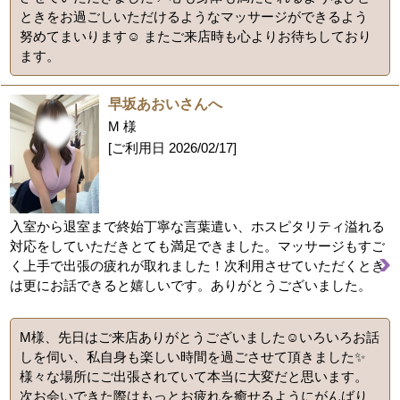
ときをお過ごしいただけるようなマッサージができるよう
努めてまいります☺️ またご来店時も心よりお待ちしており
ます。
早坂あおいさんへ
M 様
[ご利用日
2026/02/17
]
入室から退室まで終始丁寧な言葉遣い、ホスピタリティ溢れる
対応をしていただきとても満足できました。マッサージもすご
く上手で出張の疲れが取れました！次利用させていただくとき
は更にお話できると嬉しいです。ありがとうございました。
M様、先日はご来店ありがとうございました☺️いろいろお話
しを伺い、私自身も楽しい時間を過ごさせて頂きました✨
様々な場所にご出張されていて本当に大変だと思います。
次お会いできた際はもっとお疲れを癒せるようにがんばり