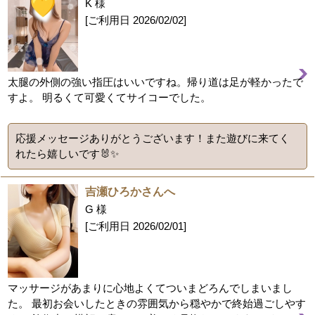
K 様
[ご利用日
2026/02/02
]
太腿の外側の強い指圧はいいですね。帰り道は足が軽かったで
すよ。 明るくて可愛くてサイコーでした。
応援メッセージありがとうございます！また遊びに来てく
れたら嬉しいです🐰✨
吉瀬ひろかさんへ
G 様
[ご利用日
2026/02/01
]
マッサージがあまりに心地よくてついまどろんでしまいまし
た。 最初お会いしたときの雰囲気から穏やかで終始過ごしやす