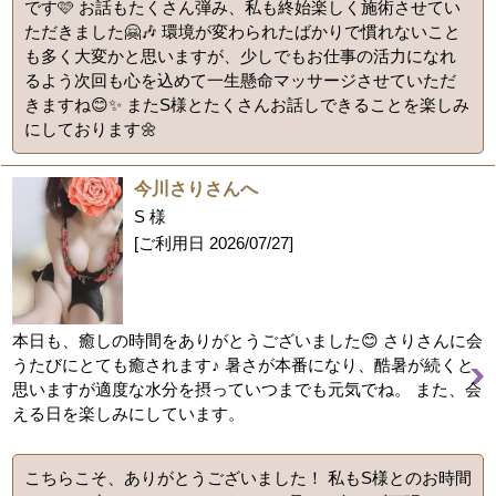
です🩷 お話もたくさん弾み、私も終始楽しく施術させてい
ただきました🤗🎶 環境が変わられたばかりで慣れないこと
も多く大変かと思いますが、少しでもお仕事の活力になれ
るよう次回も心を込めて一生懸命マッサージさせていただ
きますね😊✨️ またS様とたくさんお話しできることを楽しみ
にしております🌼
今川さりさんへ
S 様
[ご利用日
2026/07/27
]
本日も、癒しの時間をありがとうございました😊 さりさんに会
うたびにとても癒されます♪ 暑さが本番になり、酷暑が続くと
思いますが適度な水分を摂っていつまでも元気でね。 また、会
える日を楽しみにしています。
こちらこそ、ありがとうございました！ 私もS様とのお時間