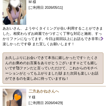
M 様
[ご利用日
2026/05/11
]
あおいさん、 ようやくタイミングが合い利用することができま
した。相変わらずお綺麗でかつすごく丁寧な対応と施術、すっ
かりファンになってます。今日は前回以上にお話もでき非常に
楽しかったです😄 また宜しくお願いします！
お久しぶりにお会いできて本当に嬉しかったです✨ たくさ
んのお褒めのお言葉をありがとうございます☺️とても嬉し
いです🥰ファンだと言っていただけて、これからのモチベ
ーションがとっても上がりました🙌 また次回も楽しいお話
ができるのを楽しみに待っていますね！
二方あかねさんへ
Y 様
[ご利用日
2026/04/29
]