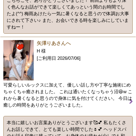
こちらこそ、ありがとうございました！ 前回よりもより深
く色んなお話ができて楽しくてあっという間のお時間でし
たよ(^^) 梅雨あけたら一気に暑くなると思うので体調お大事
にされて下さい♪ また、お会いできる時を楽しみにしていま
すねー！
矢澤りあさんへ
H 様
[ご利用日
2026/07/06
]
可愛らしいルックスに加えて、優しい話し方や丁寧な施術にめ
ちゃくちゃ癒されました。 これは通いたくなっちゃう沼😆w こ
れから暑くなると思うので身体に気を付けてください。 今日は
癒しの時間をありがとうございました。
本当に嬉しいお言葉ありがとうございます🥰💕 私もたくさ
んお話しできて、とても楽しい時間でした🌷💕 ヘッドスパ
のお話も印象に残っていて、お身体のお疲れが少しでも和