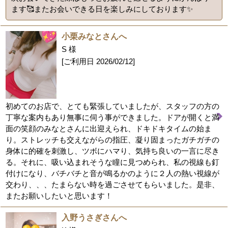
ます🥰またお会いできる日を楽しみにしております✨
小栗みなとさんへ
S 様
[ご利用日
2026/02/12
]
初めてのお店で、とても緊張していましたが、スタッフの方の
丁寧な案内もあり無事に伺う事ができました。ドアが開くと満
面の笑顔のみなとさんに出迎えられ、ドキドキタイムの始ま
り。ストレッチも交えながらの指圧、凝り固まったガチガチの
身体に的確を刺激し、ツボにハマり、気持ち良いの一言に尽き
る。それに、吸い込まれそうな瞳に見つめられ、私の視線も釘
付けになり、バチバチと音が鳴るかのように２人の熱い視線が
交わり、、、たまらない時を過ごさせてもらいました。是非、
またお願いしたいと思います！
入野うさぎさんへ