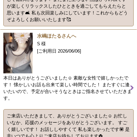
が楽しくリラックスしたひとときを過ごしてもらえたらと
思います🛋️ 私も次回楽しみにしています！これからもどう
ぞよろしくお願いいたします🥰
水嶋ほたるさんへ
S 様
[ご利用日
2026/06/06
]
本日はありがとうございました☺️ 素敵な女性で嬉しかったで
す！ 懐かしいお話も出来て楽しい時間でした！ またすぐに逢
いたいので、予定が合いそうなときはご指名させていただきま
す。
ご来店いただきまして、ありがとうございました☺️ お忙し
いなか、応援のメッセージをありがとうございます。 すご
く嬉しいです！ お話ししやすくて 私も楽しかったです💟 是
非いつでも心よりご来店お待ちしております☘️