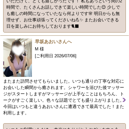
いただけて、とても嬉しかったです！ 私もあっという間の2
時間で、たくさんお話しできて楽しい時間でした😊 少しで
も癒しの時間になっていたなら何よりです🌸 明日からも無
理せず、お仕事頑張ってくださいね💪✨ またお会いできる
日を楽しみにお待ちしております🐈‍⬛
早坂あおいさんへ
M 様
[ご利用日
2026/07/06
]
またまた訪問させてもらいました。いつも通りの丁寧な対応に
お会いした瞬間から癒されます。シャワーを浴びた後マッサー
ジがスタートしますがマッサージが上手なことはもちろん、ト
ークがすごく楽しい。色々な話題でとても盛り上がりました。
今回はいつもと違うあおいさんに遭遇できて最高でした！また
利用します。