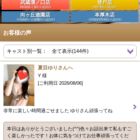
武蔵溝ノ口店
登戸店
JR武蔵溝ノ口駅から徒歩5分
JR登戸駅から徒歩2分
向ヶ丘遊園店
本厚木店
小田急線向ヶ丘遊園駅から徒歩2分
小田急線本厚木駅から徒歩3分
お客様の声
夏目ゆりさんへ
Y 様
[ご利用日
2026/08/06
]
非常に楽しい時間過ごせました ゆりさん頑張ってね
本日はありがとうございました(^^)色々お話出来て私もすご
く楽しかったです！お体に気をつけてお仕事頑張ってくだ