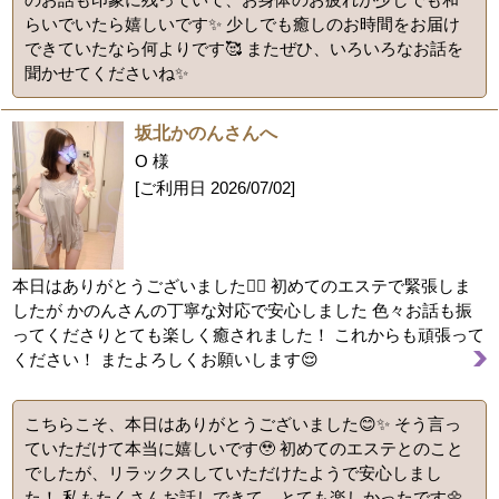
らいでいたら嬉しいです✨ 少しでも癒しのお時間をお届け
できていたなら何よりです🥰 またぜひ、いろいろなお話を
聞かせてくださいね✨
坂北かのんさんへ
O 様
[ご利用日
2026/07/02
]
本日はありがとうございました🙇‍♂️ 初めてのエステで緊張しま
したが かのんさんの丁寧な対応で安心しました 色々お話も振
ってくださりとても楽しく癒されました！ これからも頑張って
ください！ またよろしくお願いします😌
こちらこそ、本日はありがとうございました😊✨ そう言っ
ていただけて本当に嬉しいです🥹 初めてのエステとのこと
でしたが、リラックスしていただけたようで安心しまし
た！ 私もたくさんお話しできて、とても楽しかったです🌼