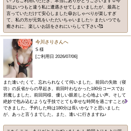
いつもご利用いただき、本当にありがとうございます☺️今
回はいつもと違う私に遭遇させてしまいましたが、最高と
言っていただけて安心しました😆おしゃべりが楽しすぎ
て、私の方が元気をいただいちゃいました✨ またいつでも
癒されに、楽しいお話をされにいらして下さい🥰
今川さりさんへ
S 様
[ご利用日
2026/07/06
]
また逢いたくて、忘れられなくて伺いました。前回の失敗（寝
坊）の反省からの早起き。前回叶わなかった180分コースでお
邪魔しました。前回同様、優しい眼差しと心地よい声。そして
絶妙で包み込むような手技でとても幸せな時間を過ごすことが
できました。予約した時は180分は長いかな？と思いました
が、あっと言うまでした。また、逢いに行きますね♪