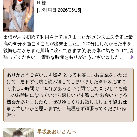
N 様
[ご利用日
2026/05/15
]
出張があり初めて利用させて頂きましたが メンズエステ史上最
高の90分を過ごすことが出来ました。 120分にしなかった事を
後悔しながらまた川崎に戻ってきます笑 お身体に気をつけて頑
張ってください。 素敵な時間をありがとうございました。
ありがとうございます🥰💕 とっても嬉しいお言葉をいただ
けて、思わず何度も読み返してしまいました☺️✨ 私もすご
く楽しい時間で、90分があっという間でした🌷 少しでも癒
しのお時間になっていたら嬉しいです🥰 またお会いできる
機会がありましたら、ぜひゆっくりお話しましょう🥰 お仕
事お忙しいかと思いますが、無理せず頑張ってくださいね
🌸✨
早坂あおいさんへ