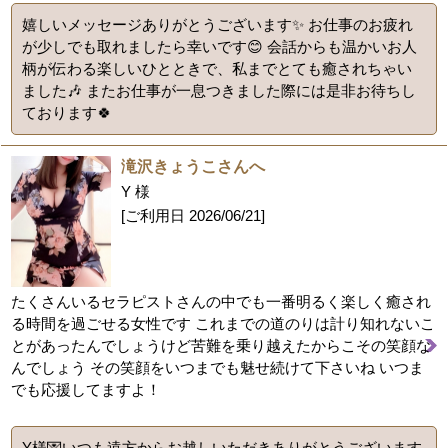
嬉しいメッセージありがとうございます✨️ お仕事のお疲れ
が少しでも取れましたら幸いです😊 会話からも温かいお人
柄が伝わる楽しいひとときで、私までとても癒されちゃい
ました🎶 またお仕事が一息つきました際には是非お待ちし
ております🍀
滝沢きょうこさんへ
Y 様
[ご利用日
2026/06/21
]
たくさんいるセラピストさんの中でも一番明るく楽しく癒され
る時間を過ごせる女性です これまでの道のりは計り知れないこ
とがあったんでしょうけど苦難を乗り越えたからこその笑顔な
んでしょう その笑顔をいつまでも魅せ続けて下さいね いつま
でも応援してますよ！
Y様💌いつも遠方からお越しいただきありがとうございます