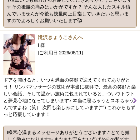
✨ その後腰の痛みはいかがですか？ そんな大したスキル積
んでいませんが今後も技量向上目指していきたいと思いま
すのでよろしくお願いいたします🥰
滝沢きょうこさんへ
I 様
[ご利用日
2026/06/11
]
ドアを開けると、いつも満面の笑顔で迎えてくれてありがと
う！ リンパマッサージの技術が本当に抜群で、最高の笑顔と楽
しい会話、そして温かい施術に包まれていると、ついウトウト
と夢見心地になってしまいます♪ 本当に寝ちゃうとスネちゃう
んですよね（笑） 次回も楽しみにしています(^^) これからもず
っと応援しています！
I様💌心温まるメッセージありがとうございます.* とても嬉
しく励みになります✨ まだまだ至らない点ばかりの私です