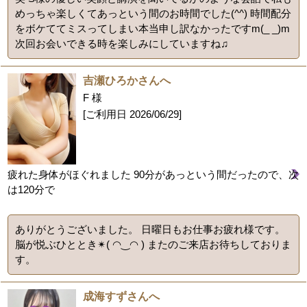
めっちゃ楽しくてあっという間のお時間でした(^^) 時間配分
をボケててミスってしまい本当申し訳なかったですm(_ _)m
次回お会いできる時を楽しみにしていますね♫
吉瀬ひろかさんへ
F 様
[ご利用日
2026/06/29
]
疲れた身体がほぐれました 90分があっという間だったので、次
は120分で
ありがとうございました。 日曜日もお仕事お疲れ様です。
脳が悦ぶひととき✴︎( ◠‿◠ ) またのご来店お待ちしておりま
す。
成海すずさんへ