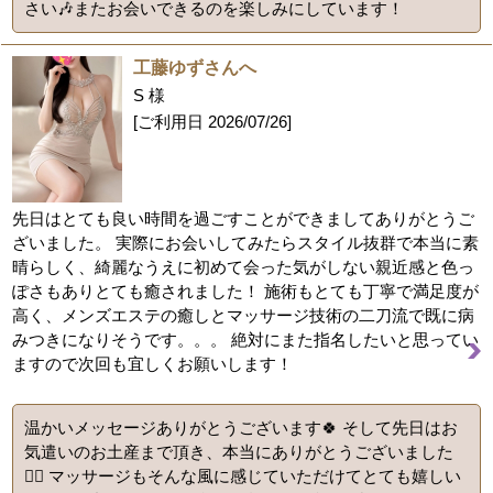
さい🎶またお会いできるのを楽しみにしています！
工藤ゆずさんへ
S 様
[ご利用日
2026/07/26
]
先日はとても良い時間を過ごすことができましてありがとうご
ざいました。 実際にお会いしてみたらスタイル抜群で本当に素
晴らしく、綺麗なうえに初めて会った気がしない親近感と色っ
ぽさもありとても癒されました！ 施術もとても丁寧で満足度が
高く、メンズエステの癒しとマッサージ技術の二刀流で既に病
みつきになりそうです。。。 絶対にまた指名したいと思ってい
ますので次回も宜しくお願いします！
温かいメッセージありがとうございます🍀 そして先日はお
気遣いのお土産まで頂き、本当にありがとうございました
🙇‍♀️ マッサージもそんな風に感じていただけてとても嬉しい