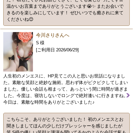
温かいお言葉までありがとうございます😭✨ またお会いで
きるのを楽しみにしています！ ぜひいつでも癒されに来て
くださいね😊
今川さりさんへ
S 様
[ご利用日
2026/06/29
]
人生初のメンエスに、HP見てこの人と思いお世話になりまし
た。素敵な笑顔と絶妙な施術。思わず体がピクピクしてしまい
ました。優しい会話も相まって、あっという間に時間が過ぎま
した。今度は、寝坊しないでロングで絶対逢いに行きますね。
今日は、素敵な時間をありがとございました♪
こちらこそ、ありがとうございました！ 初のメンエスとお
聞きしましてほんの少しだけプレッシャーを感じましたが
笑 S様の優しい笑顔と講演を聞いてるかのような会話で私も