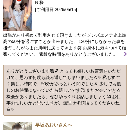
N 様
[ご利用日
2026/05/15
]
出張があり初めて利用させて頂きましたが メンズエステ史上最
高の90分を過ごすことが出来ました。 120分にしなかった事を
後悔しながらまた川崎に戻ってきます笑 お身体に気をつけて頑
張ってください。 素敵な時間をありがとうございました。
ありがとうございます🥰💕 とっても嬉しいお言葉をいただ
けて、思わず何度も読み返してしまいました☺️✨ 私もすご
く楽しい時間で、90分があっという間でした🌷 少しでも癒
しのお時間になっていたら嬉しいです🥰 またお会いできる
機会がありましたら、ぜひゆっくりお話しましょう🥰 お仕
事お忙しいかと思いますが、無理せず頑張ってくださいね
🌸✨
早坂あおいさんへ