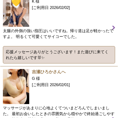
K 様
[ご利用日
2026/02/02
]
太腿の外側の強い指圧はいいですね。帰り道は足が軽かったで
すよ。 明るくて可愛くてサイコーでした。
応援メッセージありがとうございます！また遊びに来てく
れたら嬉しいです🐰✨
吉瀬ひろかさんへ
G 様
[ご利用日
2026/02/01
]
マッサージがあまりに心地よくてついまどろんでしまいまし
た。 最初お会いしたときの雰囲気から穏やかで終始過ごしやす