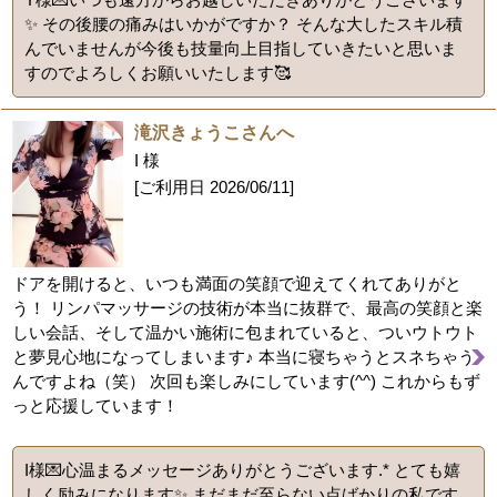
✨ その後腰の痛みはいかがですか？ そんな大したスキル積
んでいませんが今後も技量向上目指していきたいと思いま
すのでよろしくお願いいたします🥰
滝沢きょうこさんへ
I 様
[ご利用日
2026/06/11
]
ドアを開けると、いつも満面の笑顔で迎えてくれてありがと
う！ リンパマッサージの技術が本当に抜群で、最高の笑顔と楽
しい会話、そして温かい施術に包まれていると、ついウトウト
と夢見心地になってしまいます♪ 本当に寝ちゃうとスネちゃう
んですよね（笑） 次回も楽しみにしています(^^) これからもず
っと応援しています！
I様💌心温まるメッセージありがとうございます.* とても嬉
しく励みになります✨ まだまだ至らない点ばかりの私です