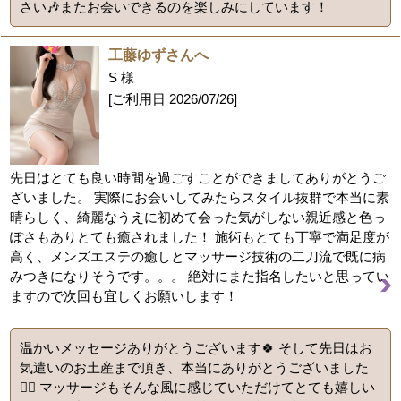
さい🎶またお会いできるのを楽しみにしています！
工藤ゆずさんへ
S 様
[ご利用日
2026/07/26
]
先日はとても良い時間を過ごすことができましてありがとうご
ざいました。 実際にお会いしてみたらスタイル抜群で本当に素
晴らしく、綺麗なうえに初めて会った気がしない親近感と色っ
ぽさもありとても癒されました！ 施術もとても丁寧で満足度が
高く、メンズエステの癒しとマッサージ技術の二刀流で既に病
みつきになりそうです。。。 絶対にまた指名したいと思ってい
ますので次回も宜しくお願いします！
温かいメッセージありがとうございます🍀 そして先日はお
気遣いのお土産まで頂き、本当にありがとうございました
🙇‍♀️ マッサージもそんな風に感じていただけてとても嬉しい