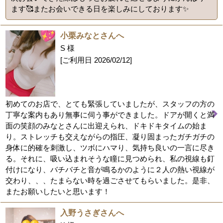
ます🥰またお会いできる日を楽しみにしております✨
小栗みなとさんへ
S 様
[ご利用日
2026/02/12
]
初めてのお店で、とても緊張していましたが、スタッフの方の
丁寧な案内もあり無事に伺う事ができました。ドアが開くと満
面の笑顔のみなとさんに出迎えられ、ドキドキタイムの始ま
り。ストレッチも交えながらの指圧、凝り固まったガチガチの
身体に的確を刺激し、ツボにハマり、気持ち良いの一言に尽き
る。それに、吸い込まれそうな瞳に見つめられ、私の視線も釘
付けになり、バチバチと音が鳴るかのように２人の熱い視線が
交わり、、、たまらない時を過ごさせてもらいました。是非、
またお願いしたいと思います！
入野うさぎさんへ