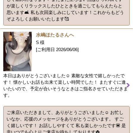
が楽しくリラックスしたひとときを過ごしてもらえたらと
思います🛋️ 私も次回楽しみにしています！これからもどう
ぞよろしくお願いいたします🥰
水嶋ほたるさんへ
S 様
[ご利用日
2026/06/06
]
本日はありがとうございました☺️ 素敵な女性で嬉しかったで
す！ 懐かしいお話も出来て楽しい時間でした！ またすぐに逢
いたいので、予定が合いそうなときはご指名させていただきま
す。
ご来店いただきまして、ありがとうございました☺️ お忙し
いなか、応援のメッセージをありがとうございます。 すご
く嬉しいです！ お話ししやすくて 私も楽しかったです💟 是
非いつでも心よりご来店お待ちしております☘️