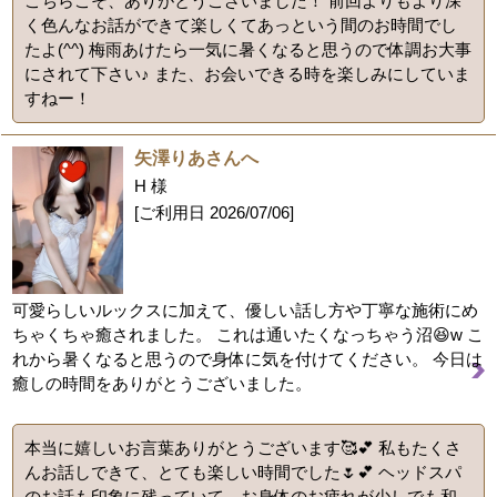
こちらこそ、ありがとうございました！ 前回よりもより深
く色んなお話ができて楽しくてあっという間のお時間でし
たよ(^^) 梅雨あけたら一気に暑くなると思うので体調お大事
にされて下さい♪ また、お会いできる時を楽しみにしていま
すねー！
矢澤りあさんへ
H 様
[ご利用日
2026/07/06
]
可愛らしいルックスに加えて、優しい話し方や丁寧な施術にめ
ちゃくちゃ癒されました。 これは通いたくなっちゃう沼😆w こ
れから暑くなると思うので身体に気を付けてください。 今日は
癒しの時間をありがとうございました。
本当に嬉しいお言葉ありがとうございます🥰💕 私もたくさ
んお話しできて、とても楽しい時間でした🌷💕 ヘッドスパ
のお話も印象に残っていて、お身体のお疲れが少しでも和