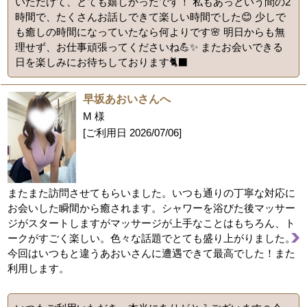
いただけて、とても嬉しかったです！ 私もあっという間の2
時間で、たくさんお話しできて楽しい時間でした😊 少しで
も癒しの時間になっていたなら何よりです🌸 明日からも無
理せず、お仕事頑張ってくださいね💪✨ またお会いできる
日を楽しみにお待ちしております🐈‍⬛
早坂あおいさんへ
M 様
[ご利用日
2026/07/06
]
またまた訪問させてもらいました。いつも通りの丁寧な対応に
お会いした瞬間から癒されます。シャワーを浴びた後マッサー
ジがスタートしますがマッサージが上手なことはもちろん、ト
ークがすごく楽しい。色々な話題でとても盛り上がりました。
今回はいつもと違うあおいさんに遭遇できて最高でした！また
利用します。