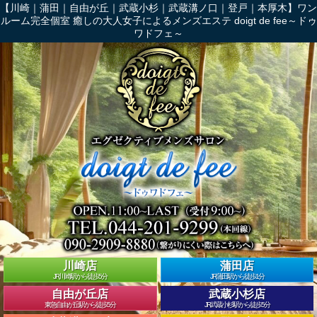
【川崎｜蒲田｜自由が丘｜武蔵小杉｜武蔵溝ノ口｜登戸｜本厚木】ワン
ルーム完全個室 癒しの大人女子によるメンズエステ doigt de fee～ドゥ
ワドフェ～
川崎店
蒲田店
JR川崎駅から徒歩5分
JR蒲田駅から徒歩1分
自由が丘店
武蔵小杉店
東急自由が丘駅から徒歩5分
JR武蔵小杉駅から徒歩5分