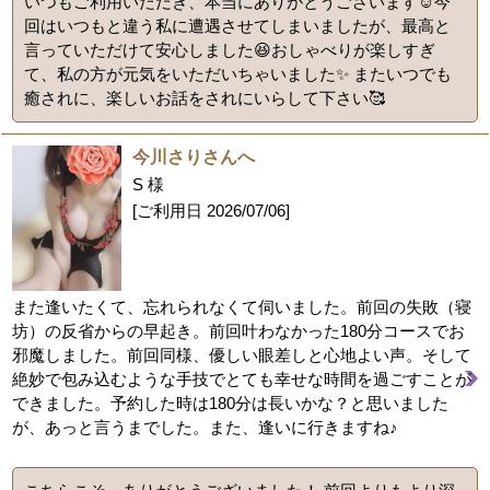
いつもご利用いただき、本当にありがとうございます☺️今
回はいつもと違う私に遭遇させてしまいましたが、最高と
言っていただけて安心しました😆おしゃべりが楽しすぎ
て、私の方が元気をいただいちゃいました✨ またいつでも
癒されに、楽しいお話をされにいらして下さい🥰
今川さりさんへ
S 様
[ご利用日
2026/07/06
]
また逢いたくて、忘れられなくて伺いました。前回の失敗（寝
坊）の反省からの早起き。前回叶わなかった180分コースでお
邪魔しました。前回同様、優しい眼差しと心地よい声。そして
絶妙で包み込むような手技でとても幸せな時間を過ごすことが
できました。予約した時は180分は長いかな？と思いました
が、あっと言うまでした。また、逢いに行きますね♪