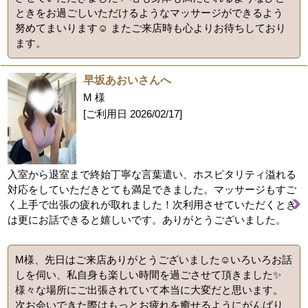
ときをお過ごしいただけるようなマッサージができるよう
努めてまいります☺️ またご来店時も心よりお待ちしており
ます。
早坂あおいさんへ
M 様
[ご利用日
2026/02/17
]
入室から退室まで終始丁寧な言葉遣い、ホスピタリティ溢れる
対応をしていただきとても満足できました。マッサージもすご
く上手で出張の疲れが取れました！次利用させていただくとき
は更にお話できると嬉しいです。ありがとうございました。
M様、先日はご来店ありがとうございました☺️いろいろお話
しを伺い、私自身も楽しい時間を過ごさせて頂きました✨
様々な場所にご出張されていて本当に大変だと思います。
次お会いできた際はもっとお疲れを癒せるようにがんばり