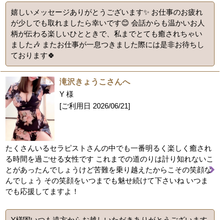
嬉しいメッセージありがとうございます✨️ お仕事のお疲れ
が少しでも取れましたら幸いです😊 会話からも温かいお人
柄が伝わる楽しいひとときで、私までとても癒されちゃい
ました🎶 またお仕事が一息つきました際には是非お待ちし
ております🍀
滝沢きょうこさんへ
Y 様
[ご利用日
2026/06/21
]
たくさんいるセラピストさんの中でも一番明るく楽しく癒され
る時間を過ごせる女性です これまでの道のりは計り知れないこ
とがあったんでしょうけど苦難を乗り越えたからこその笑顔な
んでしょう その笑顔をいつまでも魅せ続けて下さいね いつま
でも応援してますよ！
Y様💌いつも遠方からお越しいただきありがとうございます