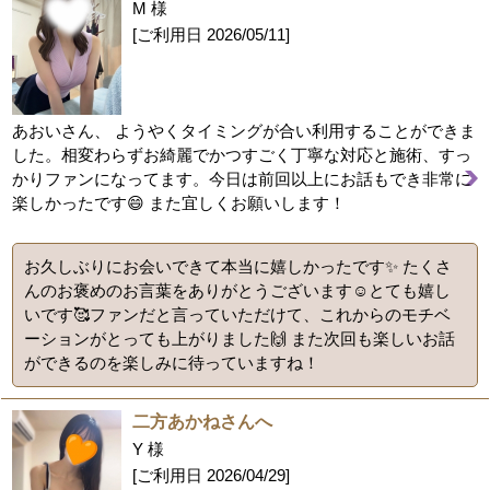
M 様
[ご利用日
2026/05/11
]
あおいさん、 ようやくタイミングが合い利用することができま
した。相変わらずお綺麗でかつすごく丁寧な対応と施術、すっ
かりファンになってます。今日は前回以上にお話もでき非常に
楽しかったです😄 また宜しくお願いします！
お久しぶりにお会いできて本当に嬉しかったです✨ たくさ
んのお褒めのお言葉をありがとうございます☺️とても嬉し
いです🥰ファンだと言っていただけて、これからのモチベ
ーションがとっても上がりました🙌 また次回も楽しいお話
ができるのを楽しみに待っていますね！
二方あかねさんへ
Y 様
[ご利用日
2026/04/29
]