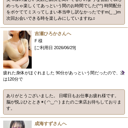
めっちゃ楽しくてあっという間のお時間でした(^^) 時間配分
をボケててミスってしまい本当申し訳なかったですm(_ _)m
次回お会いできる時を楽しみにしていますね♫
吉瀬ひろかさんへ
F 様
[ご利用日
2026/06/29
]
疲れた身体がほぐれました 90分があっという間だったので、次
は120分で
ありがとうございました。 日曜日もお仕事お疲れ様です。
脳が悦ぶひととき✴︎( ◠‿◠ ) またのご来店お待ちしておりま
す。
成海すずさんへ