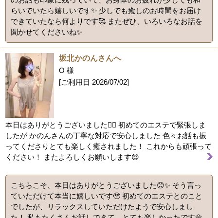
らいでいたら嬉しいです✨ 少しでも癒しのお時間をお届け
できていたなら何よりです🥰 またぜひ、いろいろなお話を
聞かせてくださいね✨
坂北かのんさんへ
O 様
[ご利用日
2026/07/02
]
本日はありがとうございました🙇‍♂️ 初めてのエステで緊張しま
したが かのんさんの丁寧な対応で安心しました 色々お話も振
ってくださりとても楽しく癒されました！ これからも頑張って
ください！ またよろしくお願いします😌
こちらこそ、本日はありがとうございました😊✨ そう言っ
ていただけて本当に嬉しいです🥹 初めてのエステとのこと
でしたが、リラックスしていただけたようで安心しまし
た！ 私もたくさんお話しできて、とても楽しかったです🌼