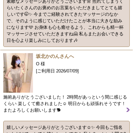
素敵なメッセージありがとうございます🌼 照れてしまうく
らいたくさんのお褒めのお言葉をいただきましてとても嬉
しいです🤭✨️ 今までご経験されてきたマッサージのなか
で、そのように感じていただけたことが本当に大きな励み
になります🩵 お身体も心も癒せるよう、これからも精一杯
マッサージさせていただきますね🤗 私もまたお会いできる
日を心より楽しみにしております🎶
坂北かのんさんへ
O 様
[ご利用日
2026/07/09
]
施術ありがとうございました！ 2時間があっという間に感じる
くらい 楽しくて癒されました☺️ 明日からも頑張れそうです！
またよろしくお願いします🐕
嬉しいメッセージありがとうございます☺️✨ 今回もご指名