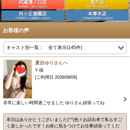
武蔵溝ノ口店
登戸店
JR武蔵溝ノ口駅から徒歩5分
JR登戸駅から徒歩2分
向ヶ丘遊園店
本厚木店
小田急線向ヶ丘遊園駅から徒歩2分
小田急線本厚木駅から徒歩3分
お客様の声
夏目ゆりさんへ
Y 様
[ご利用日
2026/08/06
]
非常に楽しい時間過ごせました ゆりさん頑張ってね
本日はありがとうございました(^^)色々お話出来て私もすご
く楽しかったです！お体に気をつけてお仕事頑張ってくだ