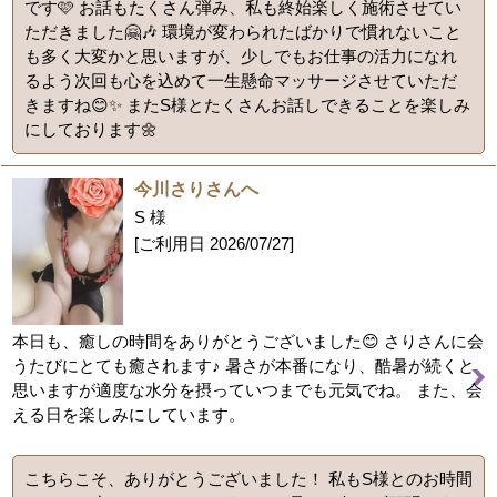
です🩷 お話もたくさん弾み、私も終始楽しく施術させてい
ただきました🤗🎶 環境が変わられたばかりで慣れないこと
も多く大変かと思いますが、少しでもお仕事の活力になれ
るよう次回も心を込めて一生懸命マッサージさせていただ
きますね😊✨️ またS様とたくさんお話しできることを楽しみ
にしております🌼
今川さりさんへ
S 様
[ご利用日
2026/07/27
]
本日も、癒しの時間をありがとうございました😊 さりさんに会
うたびにとても癒されます♪ 暑さが本番になり、酷暑が続くと
思いますが適度な水分を摂っていつまでも元気でね。 また、会
える日を楽しみにしています。
こちらこそ、ありがとうございました！ 私もS様とのお時間