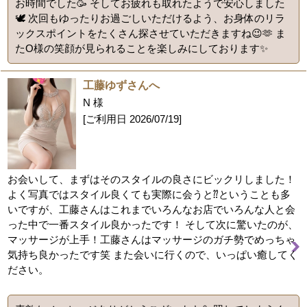
お時間でした🥳 そしてお疲れも取れたようで安心しました
🕊️ 次回もゆったりお過ごしいただけるよう、お身体のリラ
ックスポイントをたくさん探させていただきますね😉🫶 ま
たO様の笑顔が見られることを楽しみにしております✨
工藤ゆずさんへ
N 様
[ご利用日
2026/07/19
]
お会いして、まずはそのスタイルの良さにビックリしました！
よく写真ではスタイル良くても実際に会うと⁇ということも多
いですが、工藤さんはこれまでいろんなお店でいろんな人と会
った中で一番スタイル良かったです！ そして次に驚いたのが、
マッサージが上手！工藤さんはマッサージのガチ勢でめっちゃ
気持ち良かったです笑 また会いに行くので、いっぱい癒してく
ださい。