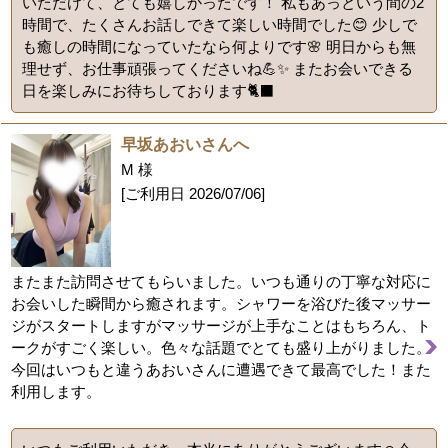
いただけて、とても嬉しかったです！ 私もあっという間の2
時間で、たくさんお話しできて楽しい時間でした😊 少しで
も癒しの時間になっていたなら何よりです🌸 明日からも無
理せず、お仕事頑張ってくださいね💪✨ またお会いできる
日を楽しみにお待ちしております🐈‍⬛
早坂あおいさんへ
M 様
[ご利用日
2026/07/06
]
またまた訪問させてもらいました。いつも通りの丁寧な対応に
お会いした瞬間から癒されます。シャワーを浴びた後マッサー
ジがスタートしますがマッサージが上手なことはもちろん、ト
ークがすごく楽しい。色々な話題でとても盛り上がりました。
今回はいつもと違うあおいさんに遭遇できて最高でした！また
利用します。