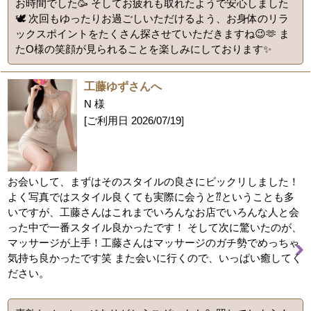
お時間でした🥳 そしてお疲れも取れたようで安心しました
🕊️ 次回もゆったりお過ごしいただけるよう、お身体のリラ
ックスポイントをたくさん探させていただきますね😉🫶 ま
たO様の笑顔が見られることを楽しみにしております✨
工藤ゆずさんへ
N 様
[ご利用日
2026/07/19
]
お会いして、まずはそのスタイルの良さにビックリしました！
よく写真ではスタイル良くても実際に会うと⁇ということも多
いですが、工藤さんはこれまでいろんなお店でいろんな人と会
った中で一番スタイル良かったです！ そして次に驚いたのが、
マッサージが上手！工藤さんはマッサージのガチ勢でめっちゃ
気持ち良かったです笑 また会いに行くので、いっぱい癒してく
ださい。