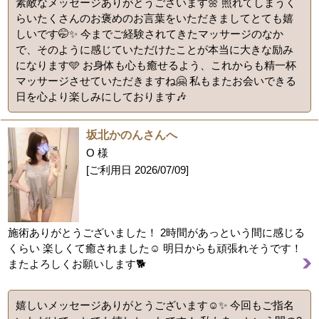
素敵なメッセージありがとうございます🌼 照れてしまうく
らいたくさんのお褒めのお言葉をいただきましてとても嬉
しいです🤭✨️ 今までご経験されてきたマッサージのなか
で、そのように感じていただけたことが本当に大きな励み
になります🩵 お身体も心も癒せるよう、これからも精一杯
マッサージさせていただきますね🤗 私もまたお会いできる
日を心より楽しみにしております🎶
坂北かのんさんへ
O 様
[ご利用日
2026/07/09
]
施術ありがとうございました！ 2時間があっという間に感じる
くらい 楽しくて癒されました☺️ 明日からも頑張れそうです！
またよろしくお願いします🐕
嬉しいメッセージありがとうございます☺️✨ 今回もご指名