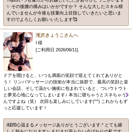
✨ その後腰の痛みはいかがですか？ そんな大したスキル積
んでいませんが今後も技量向上目指していきたいと思いま
すのでよろしくお願いいたします🥰
滝沢きょうこさんへ
I 様
[ご利用日
2026/06/11
]
ドアを開けると、いつも満面の笑顔で迎えてくれてありがと
う！ リンパマッサージの技術が本当に抜群で、最高の笑顔と楽
しい会話、そして温かい施術に包まれていると、ついウトウト
と夢見心地になってしまいます♪ 本当に寝ちゃうとスネちゃう
んですよね（笑） 次回も楽しみにしています(^^) これからもず
っと応援しています！
I様💌心温まるメッセージありがとうございます.* とても嬉
しく励みになります✨ まだまだ至らない点ばかりの私です