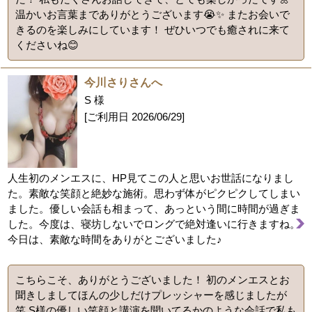
温かいお言葉までありがとうございます😭✨ またお会いで
きるのを楽しみにしています！ ぜひいつでも癒されに来て
くださいね😊
今川さりさんへ
S 様
[ご利用日
2026/06/29
]
人生初のメンエスに、HP見てこの人と思いお世話になりまし
た。素敵な笑顔と絶妙な施術。思わず体がピクピクしてしまい
ました。優しい会話も相まって、あっという間に時間が過ぎま
した。今度は、寝坊しないでロングで絶対逢いに行きますね。
今日は、素敵な時間をありがとございました♪
こちらこそ、ありがとうございました！ 初のメンエスとお
聞きしましてほんの少しだけプレッシャーを感じましたが
笑 S様の優しい笑顔と講演を聞いてるかのような会話で私も