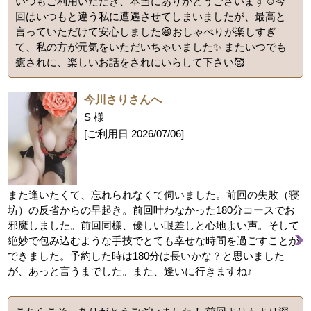
いつもご利用いただき、本当にありがとうございます☺️今
回はいつもと違う私に遭遇させてしまいましたが、最高と
言っていただけて安心しました😆おしゃべりが楽しすぎ
て、私の方が元気をいただいちゃいました✨ またいつでも
癒されに、楽しいお話をされにいらして下さい🥰
今川さりさんへ
S 様
[ご利用日
2026/07/06
]
また逢いたくて、忘れられなくて伺いました。前回の失敗（寝
坊）の反省からの早起き。前回叶わなかった180分コースでお
邪魔しました。前回同様、優しい眼差しと心地よい声。そして
絶妙で包み込むような手技でとても幸せな時間を過ごすことが
できました。予約した時は180分は長いかな？と思いました
が、あっと言うまでした。また、逢いに行きますね♪