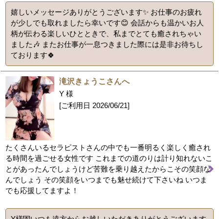
嬉しいメッセージありがとうございます✨️ お仕事のお疲れ
が少しでも取れましたら幸いです😊 会話からも温かいお人
柄が伝わる楽しいひとときで、私までとても癒されちゃい
ました🎶 またお仕事が一息つきました際には是非お待ちし
ております🍀
滝沢きょうこさんへ
Y 様
[ご利用日
2026/06/21
]
たくさんいるセラピストさんの中でも一番明るく楽しく癒され
る時間を過ごせる女性です これまでの道のりは計り知れないこ
とがあったんでしょうけど苦難を乗り越えたからこその笑顔な
んでしょう その笑顔をいつまでも魅せ続けて下さいね いつま
でも応援してますよ！
Y様💌いつも遠方からお越しいただきありがとうございます