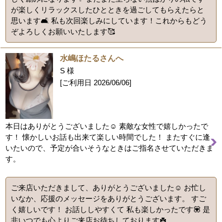
が楽しくリラックスしたひとときを過ごしてもらえたらと
思います🛋️ 私も次回楽しみにしています！これからもどう
ぞよろしくお願いいたします🥰
水嶋ほたるさんへ
S 様
[ご利用日
2026/06/06
]
本日はありがとうございました☺️ 素敵な女性で嬉しかったで
す！ 懐かしいお話も出来て楽しい時間でした！ またすぐに逢
いたいので、予定が合いそうなときはご指名させていただきま
す。
ご来店いただきまして、ありがとうございました☺️ お忙し
いなか、応援のメッセージをありがとうございます。 すご
く嬉しいです！ お話ししやすくて 私も楽しかったです💟 是
非いつでも心よりご来店お待ちしております☘️