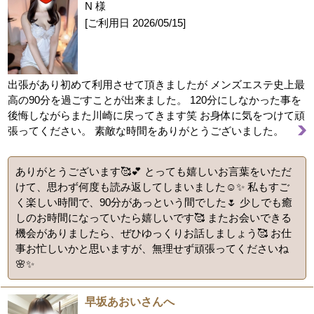
N 様
[ご利用日
2026/05/15
]
出張があり初めて利用させて頂きましたが メンズエステ史上最
高の90分を過ごすことが出来ました。 120分にしなかった事を
後悔しながらまた川崎に戻ってきます笑 お身体に気をつけて頑
張ってください。 素敵な時間をありがとうございました。
ありがとうございます🥰💕 とっても嬉しいお言葉をいただ
けて、思わず何度も読み返してしまいました☺️✨ 私もすご
く楽しい時間で、90分があっという間でした🌷 少しでも癒
しのお時間になっていたら嬉しいです🥰 またお会いできる
機会がありましたら、ぜひゆっくりお話しましょう🥰 お仕
事お忙しいかと思いますが、無理せず頑張ってくださいね
🌸✨
早坂あおいさんへ