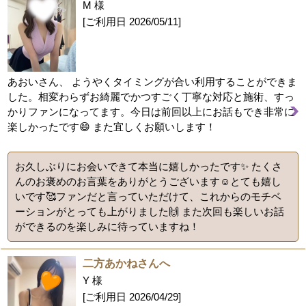
M 様
[ご利用日
2026/05/11
]
あおいさん、 ようやくタイミングが合い利用することができま
した。相変わらずお綺麗でかつすごく丁寧な対応と施術、すっ
かりファンになってます。今日は前回以上にお話もでき非常に
楽しかったです😄 また宜しくお願いします！
お久しぶりにお会いできて本当に嬉しかったです✨ たくさ
んのお褒めのお言葉をありがとうございます☺️とても嬉し
いです🥰ファンだと言っていただけて、これからのモチベ
ーションがとっても上がりました🙌 また次回も楽しいお話
ができるのを楽しみに待っていますね！
二方あかねさんへ
Y 様
[ご利用日
2026/04/29
]