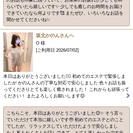
らいでいたら嬉しいです✨ 少しでも癒しのお時間をお届け
できていたなら何よりです🥰 またぜひ、いろいろなお話を
聞かせてくださいね✨
坂北かのんさんへ
O 様
[ご利用日
2026/07/02
]
本日はありがとうございました🙇‍♂️ 初めてのエステで緊張しま
したが かのんさんの丁寧な対応で安心しました 色々お話も振
ってくださりとても楽しく癒されました！ これからも頑張って
ください！ またよろしくお願いします😌
こちらこそ、本日はありがとうございました😊✨ そう言っ
ていただけて本当に嬉しいです🥹 初めてのエステとのこと
でしたが、リラックスしていただけたようで安心しまし
た！ 私もたくさんお話しできて、とても楽しかったです🌼