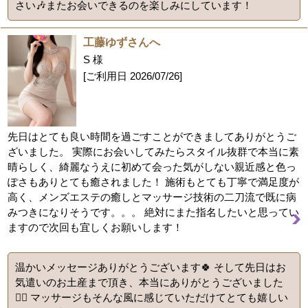
さい🎶またお会いできるのを楽しみにしています！
工藤ゆずさんへ
S 様
[ご利用日
2026/07/26
]
先日はとても良い時間を過ごすことができましてありがとうご
ざいました。 実際にお会いしてみたらスタイル抜群で本当に素
晴らしく、綺麗なうえに初めて会った気がしない親近感と色っ
ぽさもありとても癒されました！ 施術もとても丁寧で満足度が
高く、メンズエステの癒しとマッサージ技術の二刀流で既に病
みつきになりそうです。。。 絶対にまた指名したいと思ってい
ますので次回も宜しくお願いします！
温かいメッセージありがとうございます🍀 そして先日はお
気遣いのお土産まで頂き、本当にありがとうございました
🙇‍♀️ マッサージもそんな風に感じていただけてとても嬉しい