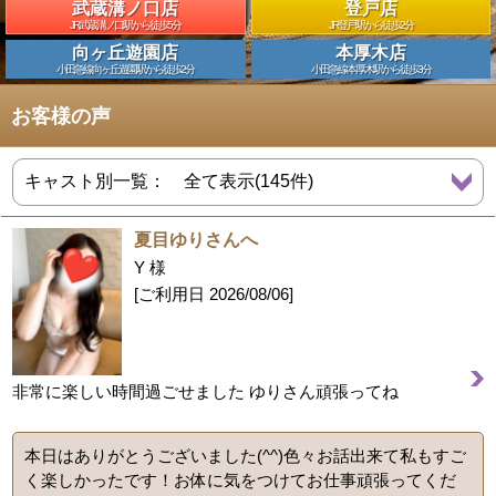
武蔵溝ノ口店
登戸店
JR武蔵溝ノ口駅から徒歩5分
JR登戸駅から徒歩2分
向ヶ丘遊園店
本厚木店
小田急線向ヶ丘遊園駅から徒歩2分
小田急線本厚木駅から徒歩3分
お客様の声
夏目ゆりさんへ
Y 様
[ご利用日
2026/08/06
]
非常に楽しい時間過ごせました ゆりさん頑張ってね
本日はありがとうございました(^^)色々お話出来て私もすご
く楽しかったです！お体に気をつけてお仕事頑張ってくだ