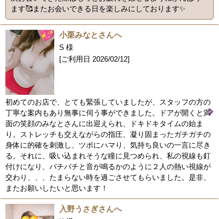
ます🥰またお会いできる日を楽しみにしております✨
小栗みなとさんへ
S 様
[ご利用日
2026/02/12
]
初めてのお店で、とても緊張していましたが、スタッフの方の
丁寧な案内もあり無事に伺う事ができました。ドアが開くと満
面の笑顔のみなとさんに出迎えられ、ドキドキタイムの始ま
り。ストレッチも交えながらの指圧、凝り固まったガチガチの
身体に的確を刺激し、ツボにハマり、気持ち良いの一言に尽き
る。それに、吸い込まれそうな瞳に見つめられ、私の視線も釘
付けになり、バチバチと音が鳴るかのように２人の熱い視線が
交わり、、、たまらない時を過ごさせてもらいました。是非、
またお願いしたいと思います！
入野うさぎさんへ