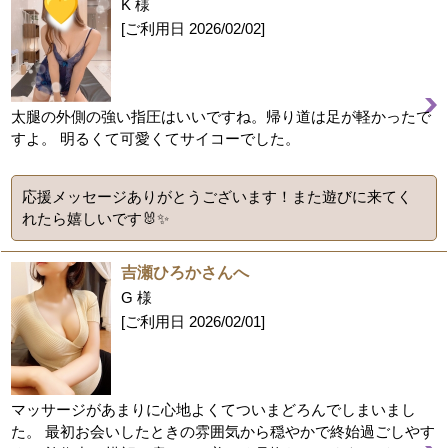
K 様
[ご利用日
2026/02/02
]
太腿の外側の強い指圧はいいですね。帰り道は足が軽かったで
すよ。 明るくて可愛くてサイコーでした。
応援メッセージありがとうございます！また遊びに来てく
れたら嬉しいです🐰✨
吉瀬ひろかさんへ
G 様
[ご利用日
2026/02/01
]
マッサージがあまりに心地よくてついまどろんでしまいまし
た。 最初お会いしたときの雰囲気から穏やかで終始過ごしやす