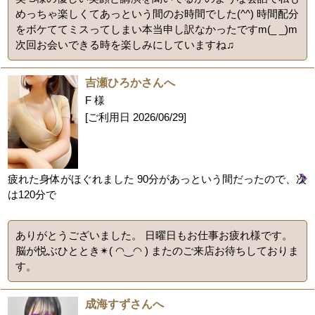
めっちゃ楽しくてあっという間のお時間でした(^^) 時間配分
をボケててミスってしまい本当申し訳なかったですm(_ _)m
次回お会いできる時を楽しみにしていますね♫
吉瀬ひろかさんへ
F 様
[ご利用日
2026/06/29
]
疲れた身体がほぐれました 90分があっという間だったので、次
は120分で
ありがとうございました。 日曜日もお仕事お疲れ様です。
脳が悦ぶひととき✴︎( ◠‿◠ ) またのご来店お待ちしておりま
す。
成海すずさんへ