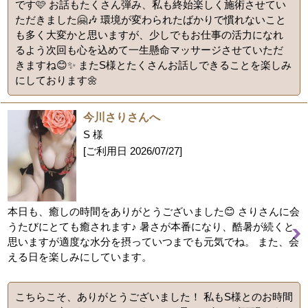
です🩷 お話もたくさん弾み、私も終始楽しく施術させてい
ただきました🤗🎶 環境が変わられたばかりで慣れないこと
も多く大変かと思いますが、少しでもお仕事の活力になれ
るよう次回も心を込めて一生懸命マッサージさせていただ
きますね😊✨️ またS様とたくさんお話しできることを楽しみ
にしております🌼
今川さりさんへ
S 様
[ご利用日
2026/07/27
]
本日も、癒しの時間をありがとうございました😊 さりさんに会
うたびにとても癒されます♪ 暑さが本番になり、酷暑が続くと
思いますが適度な水分を摂っていつまでも元気でね。 また、会
える日を楽しみにしています。
こちらこそ、ありがとうございました！ 私もS様とのお時間