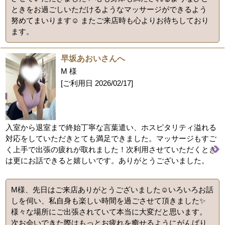
ときをお過ごしいただけるようなマッサージができるよう
努めてまいります☺️ またご来店時も心よりお待ちしており
ます。
早坂あおいさんへ
M 様
[ご利用日
2026/02/17
]
入室から退室まで終始丁寧な言葉遣い、ホスピタリティ溢れる
対応をしていただきとても満足できました。マッサージもすご
く上手で出張の疲れが取れました！次利用させていただくとき
は更にお話できると嬉しいです。ありがとうございました。
M様、先日はご来店ありがとうございました☺️いろいろお話
しを伺い、私自身も楽しい時間を過ごさせて頂きました✨
様々な場所にご出張されていて本当に大変だと思います。
次お会いできた際はもっとお疲れを癒せるようにがんばり