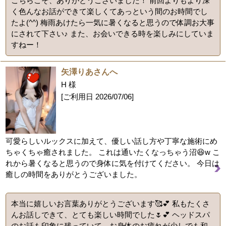
こちらこそ、ありがとうございました！ 前回よりもより深
く色んなお話ができて楽しくてあっという間のお時間でし
たよ(^^) 梅雨あけたら一気に暑くなると思うので体調お大事
にされて下さい♪ また、お会いできる時を楽しみにしていま
すねー！
矢澤りあさんへ
H 様
[ご利用日
2026/07/06
]
可愛らしいルックスに加えて、優しい話し方や丁寧な施術にめ
ちゃくちゃ癒されました。 これは通いたくなっちゃう沼😆w こ
れから暑くなると思うので身体に気を付けてください。 今日は
癒しの時間をありがとうございました。
本当に嬉しいお言葉ありがとうございます🥰💕 私もたくさ
んお話しできて、とても楽しい時間でした🌷💕 ヘッドスパ
のお話も印象に残っていて、お身体のお疲れが少しでも和