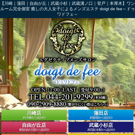
【川崎｜蒲田｜自由が丘｜武蔵小杉｜武蔵溝ノ口｜登戸｜本厚木】ワン
ルーム完全個室 癒しの大人女子によるメンズエステ doigt de fee～ドゥ
ワドフェ～
川崎店
蒲田店
JR川崎駅から徒歩5分
JR蒲田駅から徒歩1分
自由が丘店
武蔵小杉店
東急自由が丘駅から徒歩5分
JR武蔵小杉駅から徒歩5分