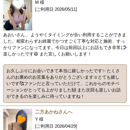
M 様
[ご利用日
2026/05/11
]
あおいさん、 ようやくタイミングが合い利用することができま
した。相変わらずお綺麗でかつすごく丁寧な対応と施術、すっ
かりファンになってます。今日は前回以上にお話もでき非常に
楽しかったです😄 また宜しくお願いします！
お久しぶりにお会いできて本当に嬉しかったです✨ たくさ
んのお褒めのお言葉をありがとうございます☺️とても嬉し
いです🥰ファンだと言っていただけて、これからのモチベ
ーションがとっても上がりました🙌 また次回も楽しいお話
ができるのを楽しみに待っていますね！
二方あかねさんへ
Y 様
[ご利用日
2026/04/29
]