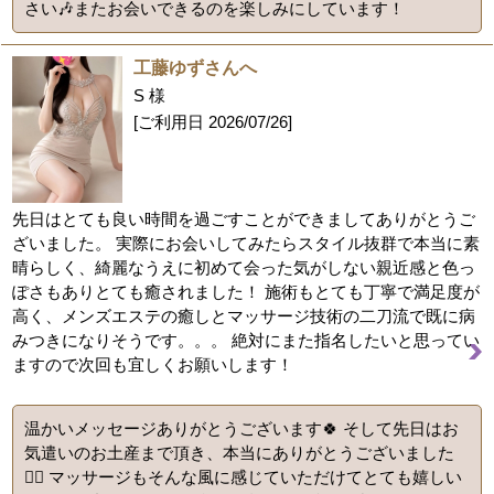
さい🎶またお会いできるのを楽しみにしています！
工藤ゆずさんへ
S 様
[ご利用日
2026/07/26
]
先日はとても良い時間を過ごすことができましてありがとうご
ざいました。 実際にお会いしてみたらスタイル抜群で本当に素
晴らしく、綺麗なうえに初めて会った気がしない親近感と色っ
ぽさもありとても癒されました！ 施術もとても丁寧で満足度が
高く、メンズエステの癒しとマッサージ技術の二刀流で既に病
みつきになりそうです。。。 絶対にまた指名したいと思ってい
ますので次回も宜しくお願いします！
温かいメッセージありがとうございます🍀 そして先日はお
気遣いのお土産まで頂き、本当にありがとうございました
🙇‍♀️ マッサージもそんな風に感じていただけてとても嬉しい