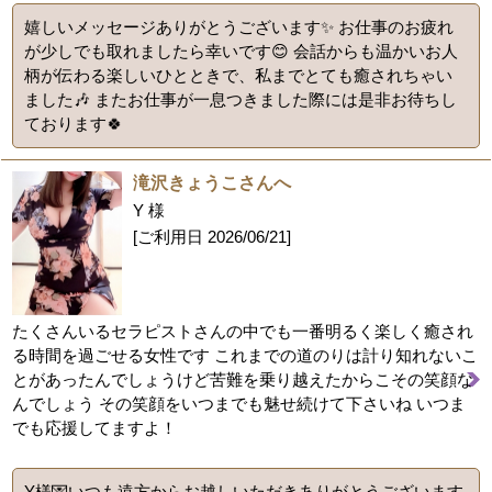
嬉しいメッセージありがとうございます✨️ お仕事のお疲れ
が少しでも取れましたら幸いです😊 会話からも温かいお人
柄が伝わる楽しいひとときで、私までとても癒されちゃい
ました🎶 またお仕事が一息つきました際には是非お待ちし
ております🍀
滝沢きょうこさんへ
Y 様
[ご利用日
2026/06/21
]
たくさんいるセラピストさんの中でも一番明るく楽しく癒され
る時間を過ごせる女性です これまでの道のりは計り知れないこ
とがあったんでしょうけど苦難を乗り越えたからこその笑顔な
んでしょう その笑顔をいつまでも魅せ続けて下さいね いつま
でも応援してますよ！
Y様💌いつも遠方からお越しいただきありがとうございます