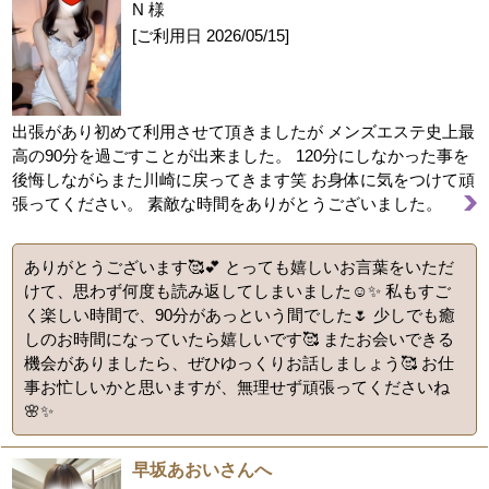
N 様
[ご利用日
2026/05/15
]
出張があり初めて利用させて頂きましたが メンズエステ史上最
高の90分を過ごすことが出来ました。 120分にしなかった事を
後悔しながらまた川崎に戻ってきます笑 お身体に気をつけて頑
張ってください。 素敵な時間をありがとうございました。
ありがとうございます🥰💕 とっても嬉しいお言葉をいただ
けて、思わず何度も読み返してしまいました☺️✨ 私もすご
く楽しい時間で、90分があっという間でした🌷 少しでも癒
しのお時間になっていたら嬉しいです🥰 またお会いできる
機会がありましたら、ぜひゆっくりお話しましょう🥰 お仕
事お忙しいかと思いますが、無理せず頑張ってくださいね
🌸✨
早坂あおいさんへ