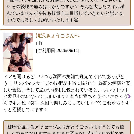
✨ その後腰の痛みはいかがですか？ そんな大したスキル積
んでいませんが今後も技量向上目指していきたいと思いま
すのでよろしくお願いいたします🥰
滝沢きょうこさんへ
I 様
[ご利用日
2026/06/11
]
ドアを開けると、いつも満面の笑顔で迎えてくれてありがと
う！ リンパマッサージの技術が本当に抜群で、最高の笑顔と楽
しい会話、そして温かい施術に包まれていると、ついウトウト
と夢見心地になってしまいます♪ 本当に寝ちゃうとスネちゃう
んですよね（笑） 次回も楽しみにしています(^^) これからもず
っと応援しています！
I様💌心温まるメッセージありがとうございます.* とても嬉
しく励みになります✨ まだまだ至らない点ばかりの私です