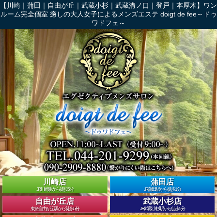
【川崎｜蒲田｜自由が丘｜武蔵小杉｜武蔵溝ノ口｜登戸｜本厚木】ワン
ルーム完全個室 癒しの大人女子によるメンズエステ doigt de fee～ドゥ
ワドフェ～
川崎店
蒲田店
JR川崎駅から徒歩5分
JR蒲田駅から徒歩1分
自由が丘店
武蔵小杉店
東急自由が丘駅から徒歩5分
JR武蔵小杉駅から徒歩5分