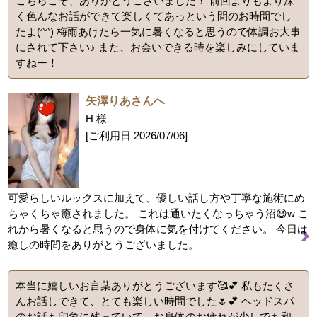
こちらこそ、ありがとうございました！ 前回よりもより深
く色んなお話ができて楽しくてあっという間のお時間でし
たよ(^^) 梅雨あけたら一気に暑くなると思うので体調お大事
にされて下さい♪ また、お会いできる時を楽しみにしていま
すねー！
矢澤りあさんへ
H 様
[ご利用日
2026/07/06
]
可愛らしいルックスに加えて、優しい話し方や丁寧な施術にめ
ちゃくちゃ癒されました。 これは通いたくなっちゃう沼😆w こ
れから暑くなると思うので身体に気を付けてください。 今日は
癒しの時間をありがとうございました。
本当に嬉しいお言葉ありがとうございます🥰💕 私もたくさ
んお話しできて、とても楽しい時間でした🌷💕 ヘッドスパ
のお話も印象に残っていて、お身体のお疲れが少しでも和