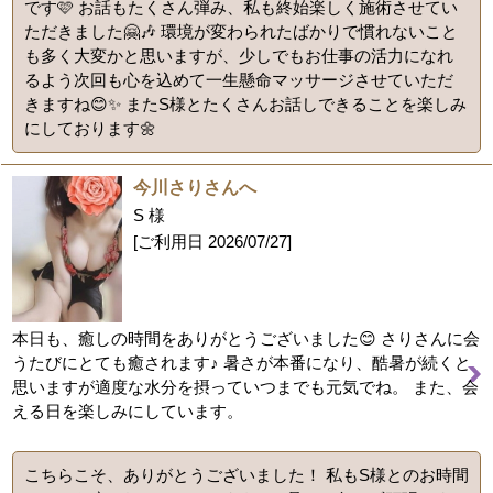
です🩷 お話もたくさん弾み、私も終始楽しく施術させてい
ただきました🤗🎶 環境が変わられたばかりで慣れないこと
も多く大変かと思いますが、少しでもお仕事の活力になれ
るよう次回も心を込めて一生懸命マッサージさせていただ
きますね😊✨️ またS様とたくさんお話しできることを楽しみ
にしております🌼
今川さりさんへ
S 様
[ご利用日
2026/07/27
]
本日も、癒しの時間をありがとうございました😊 さりさんに会
うたびにとても癒されます♪ 暑さが本番になり、酷暑が続くと
思いますが適度な水分を摂っていつまでも元気でね。 また、会
える日を楽しみにしています。
こちらこそ、ありがとうございました！ 私もS様とのお時間