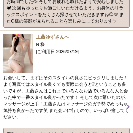
お時間でした🥳 そしてお疲れも取れたようで安心しました
🕊️ 次回もゆったりお過ごしいただけるよう、お身体のリラ
ックスポイントをたくさん探させていただきますね😉🫶 ま
たO様の笑顔が見られることを楽しみにしております✨
工藤ゆずさんへ
N 様
[ご利用日
2026/07/19
]
お会いして、まずはそのスタイルの良さにビックリしました！
よく写真ではスタイル良くても実際に会うと⁇ということも多
いですが、工藤さんはこれまでいろんなお店でいろんな人と会
った中で一番スタイル良かったです！ そして次に驚いたのが、
マッサージが上手！工藤さんはマッサージのガチ勢でめっちゃ
気持ち良かったです笑 また会いに行くので、いっぱい癒してく
ださい。