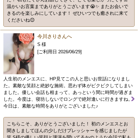
温かいお言葉までありがとうございます😭✨ またお会いで
きるのを楽しみにしています！ ぜひいつでも癒されに来て
くださいね😊
今川さりさんへ
S 様
[ご利用日
2026/06/29
]
人生初のメンエスに、HP見てこの人と思いお世話になりまし
た。素敵な笑顔と絶妙な施術。思わず体がピクピクしてしまい
ました。優しい会話も相まって、あっという間に時間が過ぎま
した。今度は、寝坊しないでロングで絶対逢いに行きますね。
今日は、素敵な時間をありがとございました♪
こちらこそ、ありがとうございました！ 初のメンエスとお
聞きしましてほんの少しだけプレッシャーを感じましたが
笑 S様の優しい笑顔と講演を聞いてるかのような会話で私も