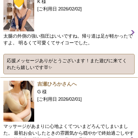
K 様
[ご利用日
2026/02/02
]
太腿の外側の強い指圧はいいですね。帰り道は足が軽かったで
すよ。 明るくて可愛くてサイコーでした。
応援メッセージありがとうございます！また遊びに来てく
れたら嬉しいです🐰✨
吉瀬ひろかさんへ
G 様
[ご利用日
2026/02/01
]
マッサージがあまりに心地よくてついまどろんでしまいまし
た。 最初お会いしたときの雰囲気から穏やかで終始過ごしやす