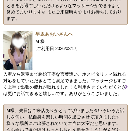
ときをお過ごしいただけるようなマッサージができるよう
努めてまいります☺️ またご来店時も心よりお待ちしており
ます。
早坂あおいさんへ
M 様
[ご利用日
2026/02/17
]
入室から退室まで終始丁寧な言葉遣い、ホスピタリティ溢れる
対応をしていただきとても満足できました。マッサージもすご
く上手で出張の疲れが取れました！次利用させていただくとき
は更にお話できると嬉しいです。ありがとうございました。
M様、先日はご来店ありがとうございました☺️いろいろお話
しを伺い、私自身も楽しい時間を過ごさせて頂きました✨
様々な場所にご出張されていて本当に大変だと思います。
次お会いできた際はもっとお疲れを癒せるようにがんばり