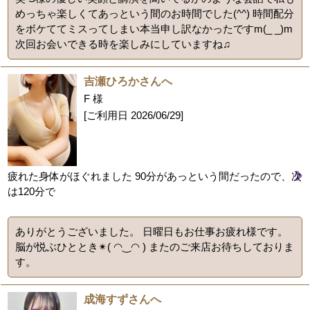
めっちゃ楽しくてあっという間のお時間でした(^^) 時間配分
をボケててミスってしまい本当申し訳なかったですm(_ _)m
次回お会いできる時を楽しみにしていますね♫
吉瀬ひろかさんへ
F 様
[ご利用日
2026/06/29
]
疲れた身体がほぐれました 90分があっという間だったので、次
は120分で
ありがとうございました。 日曜日もお仕事お疲れ様です。
脳が悦ぶひととき✴︎( ◠‿◠ ) またのご来店お待ちしておりま
す。
成海すずさんへ