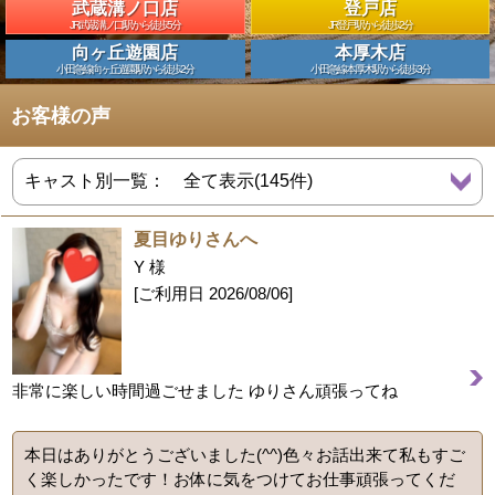
武蔵溝ノ口店
登戸店
JR武蔵溝ノ口駅から徒歩5分
JR登戸駅から徒歩2分
向ヶ丘遊園店
本厚木店
小田急線向ヶ丘遊園駅から徒歩2分
小田急線本厚木駅から徒歩3分
お客様の声
夏目ゆりさんへ
Y 様
[ご利用日
2026/08/06
]
非常に楽しい時間過ごせました ゆりさん頑張ってね
本日はありがとうございました(^^)色々お話出来て私もすご
く楽しかったです！お体に気をつけてお仕事頑張ってくだ