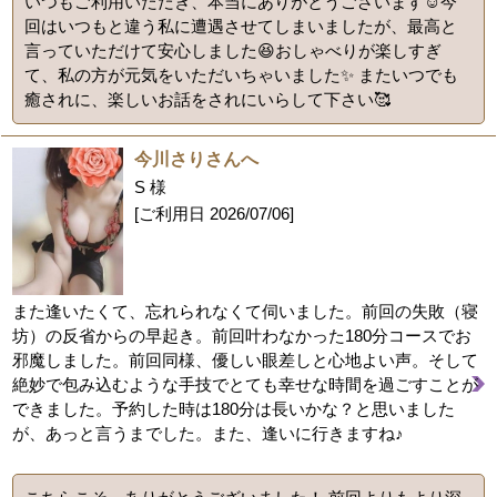
いつもご利用いただき、本当にありがとうございます☺️今
回はいつもと違う私に遭遇させてしまいましたが、最高と
言っていただけて安心しました😆おしゃべりが楽しすぎ
て、私の方が元気をいただいちゃいました✨ またいつでも
癒されに、楽しいお話をされにいらして下さい🥰
今川さりさんへ
S 様
[ご利用日
2026/07/06
]
また逢いたくて、忘れられなくて伺いました。前回の失敗（寝
坊）の反省からの早起き。前回叶わなかった180分コースでお
邪魔しました。前回同様、優しい眼差しと心地よい声。そして
絶妙で包み込むような手技でとても幸せな時間を過ごすことが
できました。予約した時は180分は長いかな？と思いました
が、あっと言うまでした。また、逢いに行きますね♪