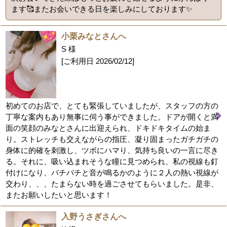
ます🥰またお会いできる日を楽しみにしております✨
小栗みなとさんへ
S 様
[ご利用日
2026/02/12
]
初めてのお店で、とても緊張していましたが、スタッフの方の
丁寧な案内もあり無事に伺う事ができました。ドアが開くと満
面の笑顔のみなとさんに出迎えられ、ドキドキタイムの始ま
り。ストレッチも交えながらの指圧、凝り固まったガチガチの
身体に的確を刺激し、ツボにハマり、気持ち良いの一言に尽き
る。それに、吸い込まれそうな瞳に見つめられ、私の視線も釘
付けになり、バチバチと音が鳴るかのように２人の熱い視線が
交わり、、、たまらない時を過ごさせてもらいました。是非、
またお願いしたいと思います！
入野うさぎさんへ