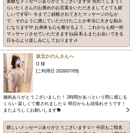
素敵なメッセージありがとうございます🌼 照れてしまうく
らいたくさんのお褒めのお言葉をいただきましてとても嬉
しいです🤭✨️ 今までご経験されてきたマッサージのなか
で、そのように感じていただけたことが本当に大きな励み
になります🩵 お身体も心も癒せるよう、これからも精一杯
マッサージさせていただきますね🤗 私もまたお会いできる
日を心より楽しみにしております🎶
坂北かのんさんへ
O 様
[ご利用日
2026/07/09
]
施術ありがとうございました！ 2時間があっという間に感じる
くらい 楽しくて癒されました☺️ 明日からも頑張れそうです！
またよろしくお願いします🐕
嬉しいメッセージありがとうございます☺️✨ 今回もご指名