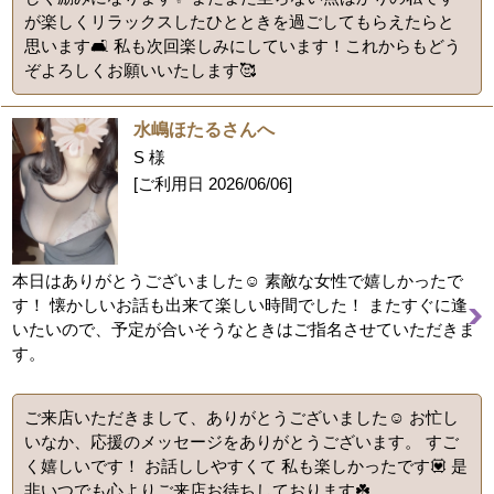
が楽しくリラックスしたひとときを過ごしてもらえたらと
思います🛋️ 私も次回楽しみにしています！これからもどう
ぞよろしくお願いいたします🥰
水嶋ほたるさんへ
S 様
[ご利用日
2026/06/06
]
本日はありがとうございました☺️ 素敵な女性で嬉しかったで
す！ 懐かしいお話も出来て楽しい時間でした！ またすぐに逢
いたいので、予定が合いそうなときはご指名させていただきま
す。
ご来店いただきまして、ありがとうございました☺️ お忙し
いなか、応援のメッセージをありがとうございます。 すご
く嬉しいです！ お話ししやすくて 私も楽しかったです💟 是
非いつでも心よりご来店お待ちしております☘️