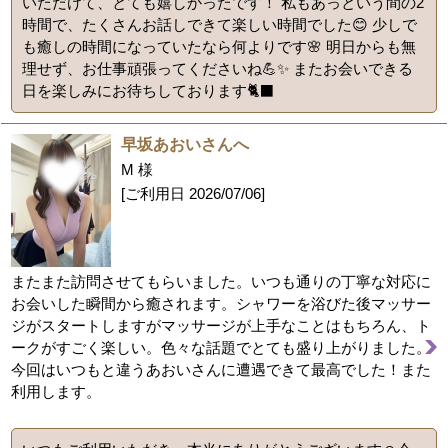
いただけて、とても嬉しかったです！ 私もあっという間の2
時間で、たくさんお話しできて楽しい時間でした😊 少しで
も癒しの時間になっていたなら何よりです🌸 明日からも無
理せず、お仕事頑張ってくださいね💪✨ またお会いできる
日を楽しみにお待ちしております🐈‍⬛
早坂あおいさんへ
M 様
[ご利用日
2026/07/06
]
またまた訪問させてもらいました。いつも通りの丁寧な対応に
お会いした瞬間から癒されます。シャワーを浴びた後マッサー
ジがスタートしますがマッサージが上手なことはもちろん、ト
ークがすごく楽しい。色々な話題でとても盛り上がりました。
今回はいつもと違うあおいさんに遭遇できて最高でした！また
利用します。