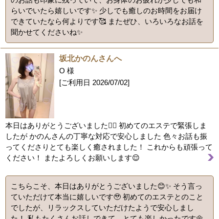
らいでいたら嬉しいです✨ 少しでも癒しのお時間をお届け
できていたなら何よりです🥰 またぜひ、いろいろなお話を
聞かせてくださいね✨
坂北かのんさんへ
O 様
[ご利用日
2026/07/02
]
本日はありがとうございました🙇‍♂️ 初めてのエステで緊張しま
したが かのんさんの丁寧な対応で安心しました 色々お話も振
ってくださりとても楽しく癒されました！ これからも頑張って
ください！ またよろしくお願いします😌
こちらこそ、本日はありがとうございました😊✨ そう言っ
ていただけて本当に嬉しいです🥹 初めてのエステとのこと
でしたが、リラックスしていただけたようで安心しまし
た！ 私もたくさんお話しできて、とても楽しかったです🌼