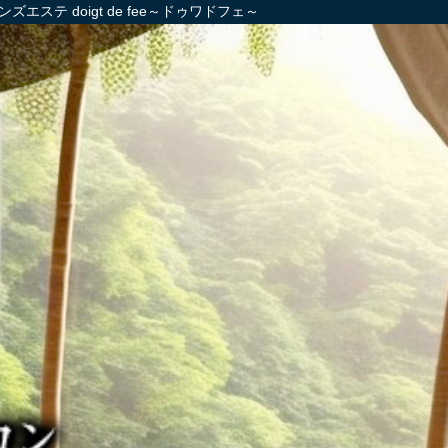
 doigt de fee～ドゥワドフェ～