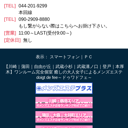
TEL
044-201-9299
本回線
TEL
090-2909-8880
もし繋がらない際はこちらへお掛け下さい。
営業
11:00～LAST(受付9:00～)
定休日
無し
表示： スマートフォン｜
ＰＣ
【川崎｜蒲田｜自由が丘｜武蔵小杉｜武蔵溝ノ口｜登戸｜本厚
木】ワンルーム完全個室 癒しの大人女子によるメンズエステ
doigt de fee～ドゥワドフェ～