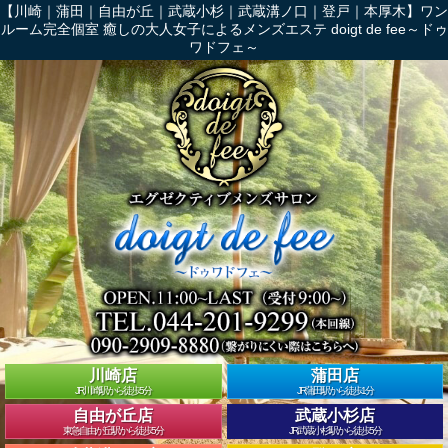
【川崎｜蒲田｜自由が丘｜武蔵小杉｜武蔵溝ノ口｜登戸｜本厚木】ワン
ルーム完全個室 癒しの大人女子によるメンズエステ doigt de fee～ドゥ
ワドフェ～
川崎店
蒲田店
JR川崎駅から徒歩5分
JR蒲田駅から徒歩1分
自由が丘店
武蔵小杉店
東急自由が丘駅から徒歩5分
JR武蔵小杉駅から徒歩5分