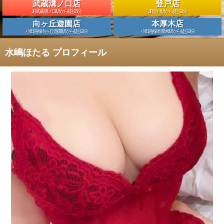
武蔵溝ノ口店
登戸店
JR武蔵溝ノ口駅から徒歩5分
JR登戸駅から徒歩2分
向ヶ丘遊園店
本厚木店
小田急線向ヶ丘遊園駅から徒歩2分
小田急線本厚木駅から徒歩3分
水嶋ほたる プロフィール