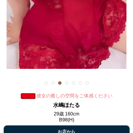
彼女の癒しの空間をご体感ください
水嶋ほたる
29歳 160cm
B98(H)
お店から